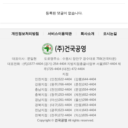
등록된 댓글이 없습니다.
개인정보처리방침
서비스이용약관
회사소개
오시는길
대표이사 : 문일현
도로명주소 : 수원시 장안구 경수대로 759(건국타운)
대표전화 : (代)1577-4404 (경기) 254-4404 지방지점총괄사업부 서울)557-4404 제
주)725-4404 (대전) 472-4404
지점
인천지점 : (인천)522-4404 (강릉)644-4404
강원지점 : (원주)766-4404 (춘천)242-4404
충남지점 : (천안)552-4404 (문경)554-4404
충북지점 : (청주)253-4404 (제천)652-4404
경남지점 : (마산)261-4404 (울산)298-4404
경북지점 : (대구)321-4404 (안동)853-4404
전남지점 : (광주)523-4404 (여수)643-4404
전북지점 : (전주)272-4404 (익산)835-4404
Copyright ©
건국공영
All rights reserved.