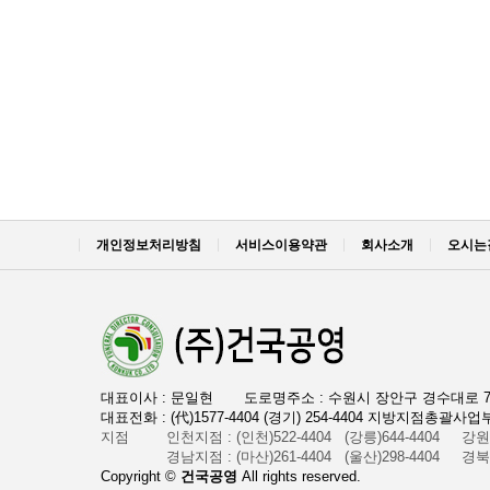
개인정보처리방침
서비스이용약관
회사소개
오시는
대표이사 : 문일현
도로명주소 : 수원시 장안구 경수대로 7
대표전화 : (代)1577-4404 (경기) 254-4404 지방지점총괄사업부 서
지점
인천지점 : (인천)522-4404 (강릉)644-4404
강원지
경남지점 : (마산)261-4404 (울산)298-4404
경북지
Copyright ©
건국공영
All rights reserved.