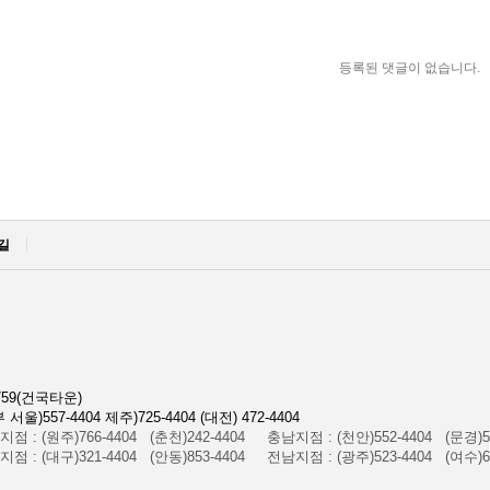
등록된 댓글이 없습니다.
길
59(건국타운)
울)557-4404 제주)725-4404 (대전) 472-4404
점 : (원주)766-4404 (춘천)242-4404
충남지점 : (천안)552-4404 (문경)55
점 : (대구)321-4404 (안동)853-4404
전남지점 : (광주)523-4404 (여수)64