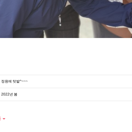
정원에 텃밭^~~~
2022년 봄
록