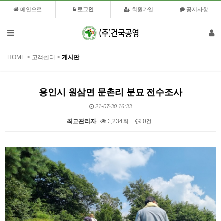
메인으로
로그인
회원가입
공지사항
HOME
>
고객센터
>
게시판
용인시 원삼면 문촌리 분묘 전수조사
21-07-30 16:33
최고관리자
3,234회
0건
본문