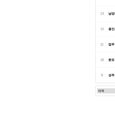
13
남양
12
용인
11
업무
10
분묘
9
성주
처음
맨끝