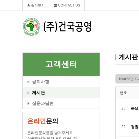
즐겨찾기
CONTACT US
게시판
고객센터
Total 68건
4
공지사항
게시판
번호
질문과답변
23
분묘
온라인
문의
22
정원
온라인문의글을 남겨주세요.
신속하게 답변해 드리겠습니다.