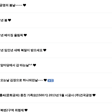
공영의 봄날~~~~
2년 봄
22년 베이징 올림픽
22년 임인년 새해 복많이 받으세요
 앞마당에서 감 따는날^^
 오는날 김장으로 하나되던날~~~
+ 1
홍씨(문희공파) 종친 가족묘(1500기) 2013년 5월 시공사 (주)건국공영
 북변2구역 위령제