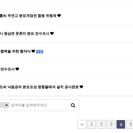
홍씨 무연고 분묘개장전 합동 위령제
시 원삼면 문촌리 분묘 전수조사
 협력을 위한 협약식
+ 1
 전수조사
도씨 낙음공파 분묘조성 원형둘레석 설치 공사완료
1
2
3
5
4